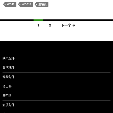
WD12
WD618
主轴瓦
文
1
2
下一个 →
章
导
航
陕汽配件
重汽配件
潍柴配件
法士特
康明斯
解放配件