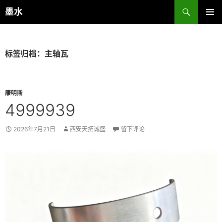
跳
搜
墨水
至
索
主菜单
正
文
标签归档：主轴瓦
康明斯
4999939
2026年7月21日
西安天拓诚盛
留下评论