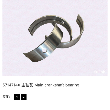
5714714X 主轴瓦 Main crankshaft bearing
页面：
1
2