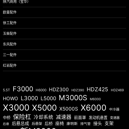
陕汽商用（宝华）
欧曼配件
徐工配件
玉柴配件
东风配件
三一配件
红岩配件
F3000
HDZ425
HDZ300
5.5T
H6000
HDZ390
HDZ469
M3000S
L3000
L5000
HOWO
M6000
X3000
X5000
X6000
X5000S
中冷器
保险杠
减速器
冷却系统
中桥
前面罩
发动机悬置
变速器
后悬总成
座椅
接头
支架
后桥
后悬架
康明斯
排气管
后悬