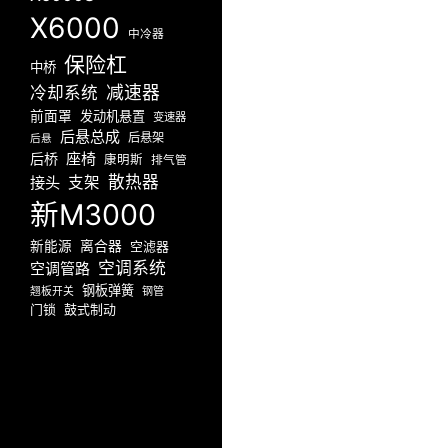
X6000
中冷器
保险杠
中桥
减速器
冷却系统
前面罩
发动机悬置
变速器
后悬总成
后悬架
后悬
座椅
后桥
康明斯
排气管
散热器
接头
支架
新M3000
新能源
离合器
空滤器
空调系统
空调管路
钢板弹簧
翘板开关
钢管
门锁
鼓式制动