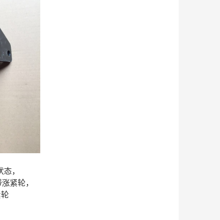
种状态，
带涨紧轮，
紧轮