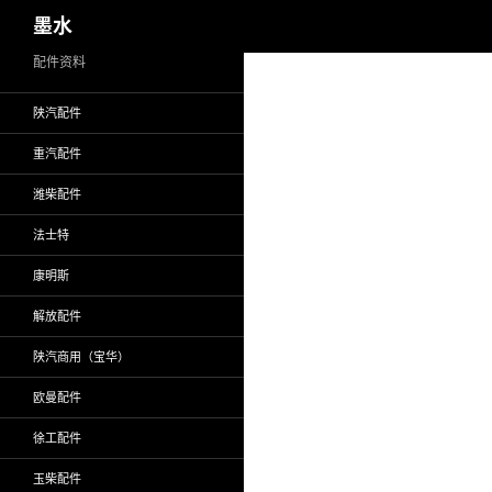
搜
墨水
索
跳
配件资料
至
陕汽配件
正
文
重汽配件
潍柴配件
法士特
康明斯
解放配件
陕汽商用（宝华）
欧曼配件
徐工配件
玉柴配件