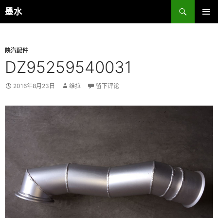
跳
搜
墨水
至
索
主菜单
正
文
陕汽配件
DZ95259540031
2016年8月23日
维拉
留下评论