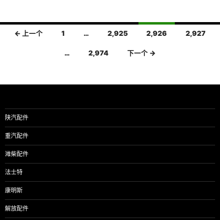
文
← 上一个
1
…
2,925
2,926
2,927
章
…
2,974
下一个 →
导
航
陕汽配件
重汽配件
潍柴配件
法士特
康明斯
解放配件