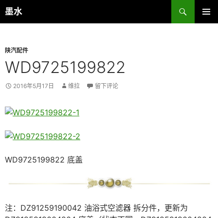
跳
搜
墨水
至
索
主菜单
正
文
陕汽配件
WD9725199822
2016年5月17日
维拉
留下评论
WD9725199822 底盖
注：DZ91259190042 油浴式空滤器 拆分件，更新为