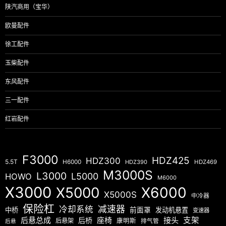
陕汽商用（宝华）
欧曼配件
徐工配件
玉柴配件
东风配件
三一配件
红岩配件
F3000
HDZ425
HDZ300
5.5T
H6000
HDZ390
HDZ469
M3000S
L3000
L5000
HOWO
M6000
X3000
X5000
X6000
X5000S
中冷器
保险杠
减速器
冷却系统
中桥
前面罩
发动机悬置
变速器
后悬总成
座椅
接头
支架
后桥
后悬架
康明斯
排气管
后悬