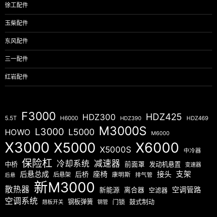
徐工配件
玉柴配件
东风配件
三一配件
红岩配件
F3000
HDZ425
HDZ300
5.5T
H6000
HDZ390
HDZ469
M3000S
L3000
L5000
HOWO
M6000
X3000
X5000
X6000
X5000S
中冷器
保险杠
减速器
冷却系统
中桥
前面罩
发动机悬置
变速器
后悬总成
座椅
接头
支架
后桥
后悬架
康明斯
排气管
后悬
新M3000
散热器
空调管路
新能源
离合器
空滤器
空调系统
钢板弹簧
门锁
鼓式制动
翘板开关
钢管