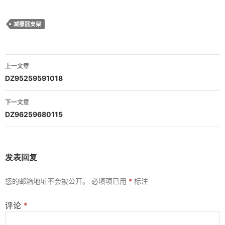
减振器支架
文
上一文章
章
DZ95259591018
导
下一文章
航
DZ96259680115
发表回复
您的邮箱地址不会被公开。
必填项已用
*
标注
评论
*