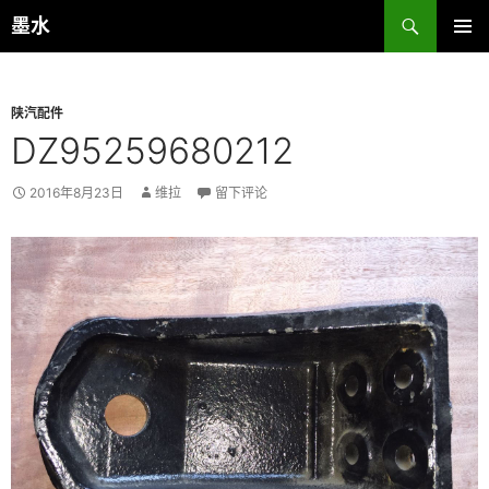
跳
搜
墨水
至
索
主菜单
正
文
陕汽配件
DZ95259680212
2016年8月23日
维拉
留下评论