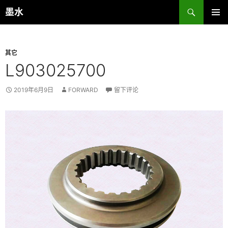
跳
搜
墨水
至
索
主菜单
正
文
其它
L903025700
2019年6月9日
FORWARD
留下评论