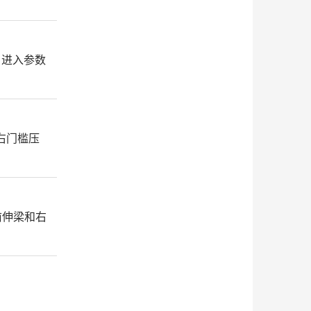
，进入参数
右门槛压
前伸梁和右