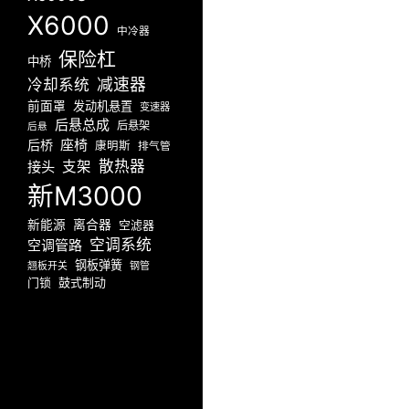
X6000
中冷器
保险杠
中桥
减速器
冷却系统
前面罩
发动机悬置
变速器
后悬总成
后悬架
后悬
座椅
后桥
康明斯
排气管
散热器
接头
支架
新M3000
新能源
离合器
空滤器
空调系统
空调管路
钢板弹簧
翘板开关
钢管
门锁
鼓式制动