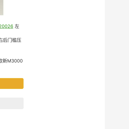
20026
左
2 右后门槛压
新M3000