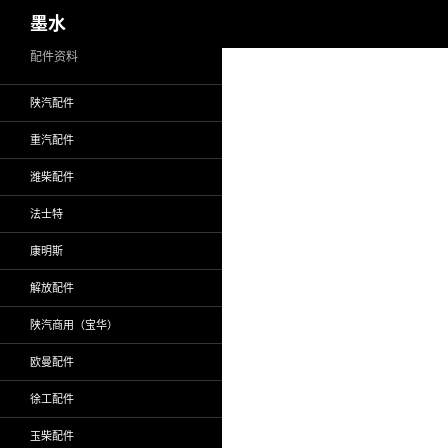
搜
墨水
索
跳
配件资料
至
陕汽配件
正
文
重汽配件
潍柴配件
法士特
康明斯
解放配件
陕汽商用（宝华）
欧曼配件
徐工配件
玉柴配件