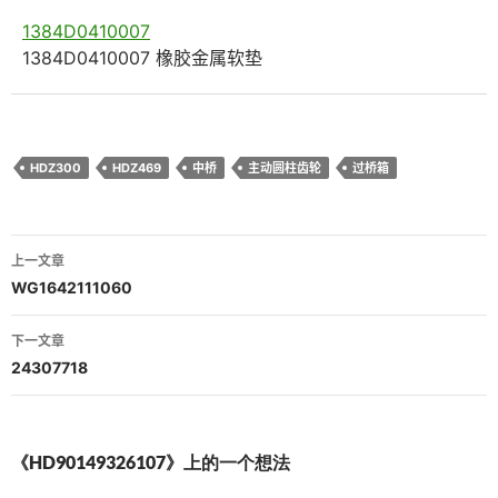
1384D0410007
1384D0410007 橡胶金属软垫
HDZ300
HDZ469
中桥
主动圆柱齿轮
过桥箱
文
上一文章
章
WG1642111060
导
下一文章
航
24307718
《HD90149326107》上的一个想法