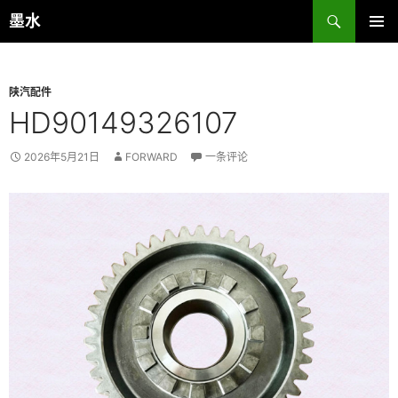
跳
搜
墨水
至
索
主菜单
正
文
陕汽配件
HD90149326107
2026年5月21日
FORWARD
一条评论