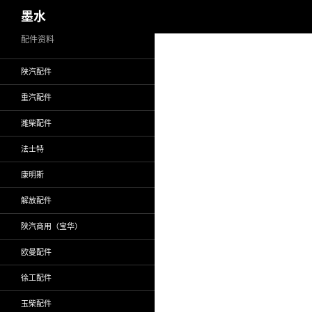
搜
墨水
索
跳
配件资料
至
陕汽配件
正
文
重汽配件
潍柴配件
法士特
康明斯
解放配件
陕汽商用（宝华）
欧曼配件
徐工配件
玉柴配件