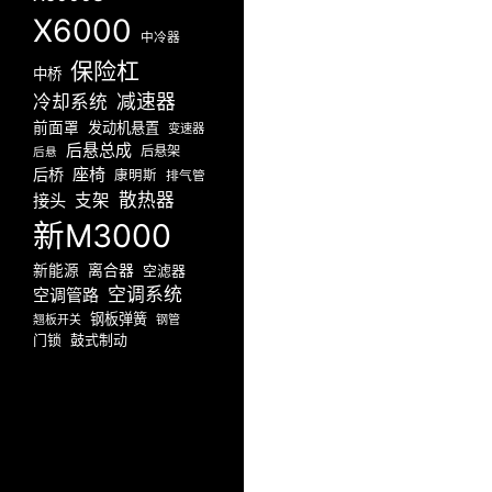
X6000
中冷器
保险杠
中桥
减速器
冷却系统
前面罩
发动机悬置
变速器
后悬总成
后悬架
后悬
座椅
后桥
康明斯
排气管
散热器
接头
支架
新M3000
新能源
离合器
空滤器
空调系统
空调管路
钢板弹簧
翘板开关
钢管
门锁
鼓式制动