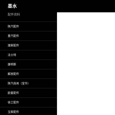
搜
墨水
索
跳
配件资料
至
陕汽配件
正
文
重汽配件
潍柴配件
法士特
康明斯
解放配件
陕汽商用（宝华）
欧曼配件
徐工配件
玉柴配件