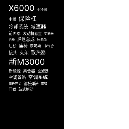
X6000
中冷器
保险杠
中桥
减速器
冷却系统
前面罩
发动机悬置
变速器
后悬总成
后悬架
后悬
座椅
后桥
康明斯
排气管
散热器
接头
支架
新M3000
新能源
离合器
空滤器
空调系统
空调管路
钢板弹簧
翘板开关
钢管
门锁
鼓式制动