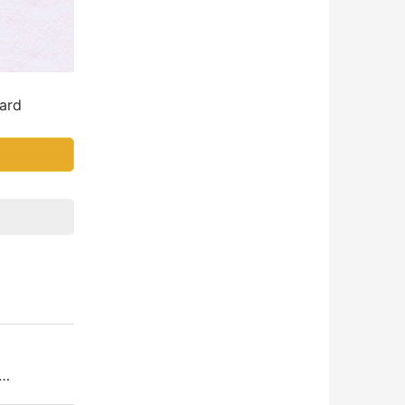
ard
b…