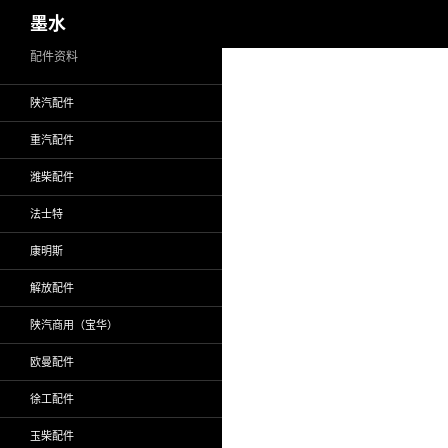
搜
墨水
索
跳
配件资料
至
陕汽配件
正
文
重汽配件
潍柴配件
法士特
康明斯
解放配件
陕汽商用（宝华）
欧曼配件
徐工配件
玉柴配件