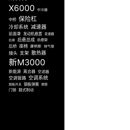
X6000
中冷器
保险杠
中桥
减速器
冷却系统
前面罩
发动机悬置
变速器
后悬总成
后悬架
后悬
座椅
后桥
康明斯
排气管
散热器
接头
支架
新M3000
新能源
离合器
空滤器
空调系统
空调管路
钢板弹簧
翘板开关
钢管
门锁
鼓式制动