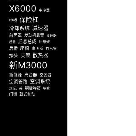
X6000
中冷器
保险杠
中桥
减速器
冷却系统
前面罩
发动机悬置
变速器
后悬总成
后悬架
后悬
座椅
后桥
康明斯
排气管
散热器
接头
支架
新M3000
新能源
离合器
空滤器
空调系统
空调管路
钢板弹簧
翘板开关
钢管
门锁
鼓式制动