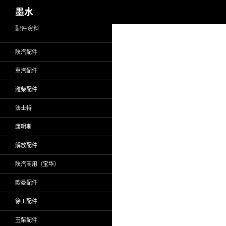
搜
墨水
索
跳
配件资料
至
陕汽配件
正
文
重汽配件
潍柴配件
法士特
康明斯
解放配件
陕汽商用（宝华）
欧曼配件
徐工配件
玉柴配件