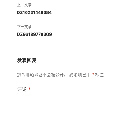
文
上一文章
章
DZ16231448384
导
下一文章
航
DZ96189778309
发表回复
您的邮箱地址不会被公开。
必填项已用
*
标注
评论
*