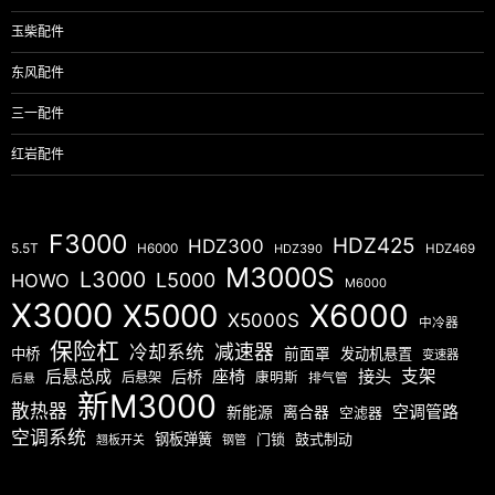
玉柴配件
东风配件
三一配件
红岩配件
F3000
HDZ425
HDZ300
5.5T
H6000
HDZ390
HDZ469
M3000S
L3000
L5000
HOWO
M6000
X3000
X5000
X6000
X5000S
中冷器
保险杠
减速器
冷却系统
中桥
前面罩
发动机悬置
变速器
后悬总成
座椅
接头
支架
后桥
后悬架
康明斯
排气管
后悬
新M3000
散热器
空调管路
新能源
离合器
空滤器
空调系统
钢板弹簧
门锁
鼓式制动
翘板开关
钢管