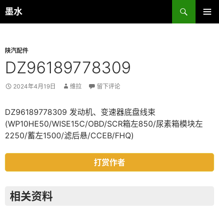
跳
搜
墨水
至
索
主菜单
正
文
陕汽配件
DZ96189778309
2024年4月19日
维拉
留下评论
DZ96189778309 发动机、变速器底盘线束
(WP10HE50/WISE15C/OBD/SCR箱左850/尿素箱模块左
2250/蓄左1500/滤后悬/CCEB/FHQ)
打赏作者
相关资料