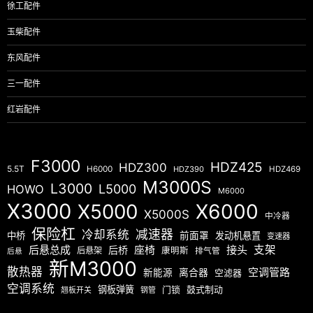
徐工配件
玉柴配件
东风配件
三一配件
红岩配件
F3000
HDZ425
HDZ300
5.5T
H6000
HDZ390
HDZ469
M3000S
L3000
L5000
HOWO
M6000
X3000
X5000
X6000
X5000S
中冷器
保险杠
减速器
冷却系统
中桥
前面罩
发动机悬置
变速器
后悬总成
座椅
接头
支架
后桥
后悬架
康明斯
排气管
后悬
新M3000
散热器
空调管路
新能源
离合器
空滤器
空调系统
钢板弹簧
门锁
鼓式制动
翘板开关
钢管