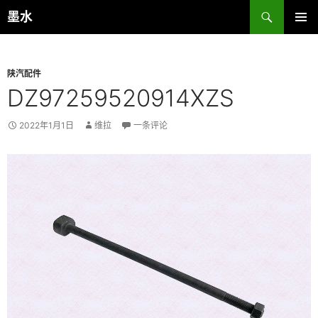
跳
搜
墨水
至
索
主菜单
正
文
陕汽配件
DZ97259520914XZS
2022年1月1日
维拉
一条评论