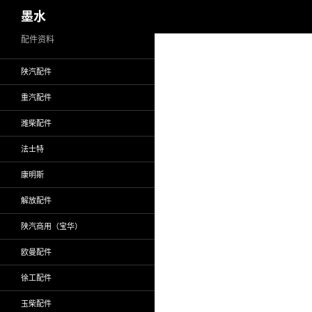
搜
墨水
索
跳
配件资料
至
陕汽配件
正
文
重汽配件
潍柴配件
法士特
康明斯
解放配件
陕汽商用（宝华）
欧曼配件
徐工配件
玉柴配件