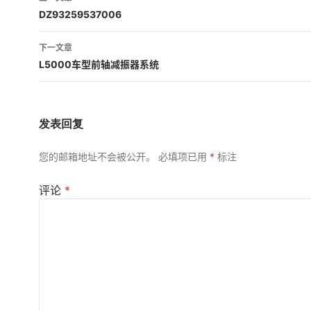
章
DZ93259537006
导
下一文章
航
L5000车型前轴减振器系统
发表回复
您的邮箱地址不会被公开。
必填项已用
*
标注
评论
*