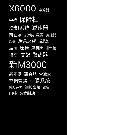
X6000
中冷器
保险杠
中桥
减速器
冷却系统
前面罩
发动机悬置
变速器
后悬总成
后悬架
后悬
座椅
后桥
康明斯
排气管
散热器
接头
支架
新M3000
新能源
离合器
空滤器
空调系统
空调管路
钢板弹簧
翘板开关
钢管
门锁
鼓式制动