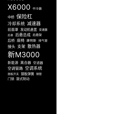
X6000
中冷器
保险杠
中桥
减速器
冷却系统
前面罩
发动机悬置
变速器
后悬总成
后悬架
后悬
座椅
后桥
康明斯
排气管
散热器
接头
支架
新M3000
新能源
离合器
空滤器
空调系统
空调管路
钢板弹簧
翘板开关
钢管
门锁
鼓式制动