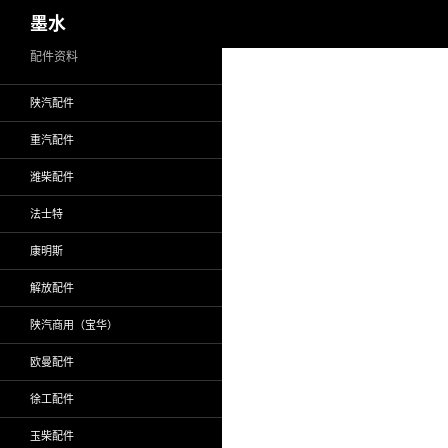
搜
墨水
索
跳
配件资料
至
陕汽配件
正
文
重汽配件
潍柴配件
法士特
康明斯
解放配件
陕汽商用（宝华）
欧曼配件
徐工配件
玉柴配件