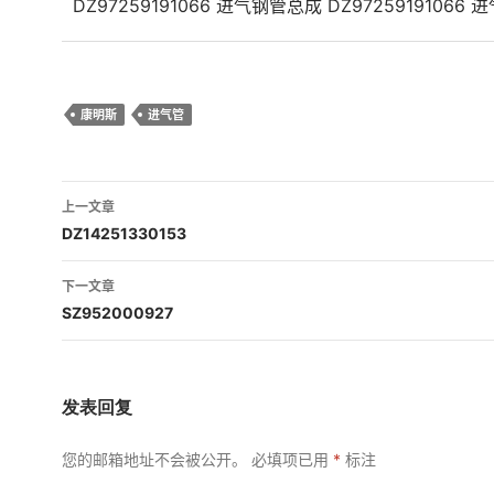
DZ97259191066 进气钢管总成 DZ97259191066 
康明斯
进气管
文
上一文章
章
DZ14251330153
导
下一文章
航
SZ952000927
发表回复
您的邮箱地址不会被公开。
必填项已用
*
标注