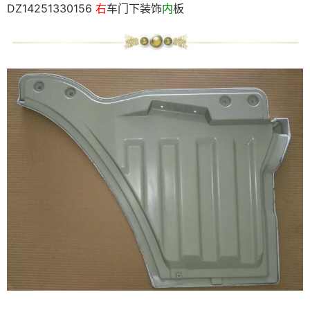
DZ14251330156
右
车门下装饰
内
板