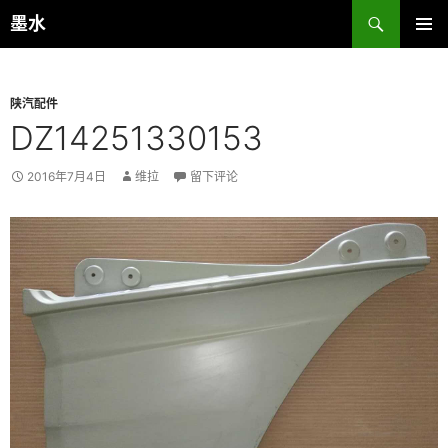
跳
搜
墨水
至
索
主菜单
正
文
陕汽配件
DZ14251330153
2016年7月4日
维拉
留下评论