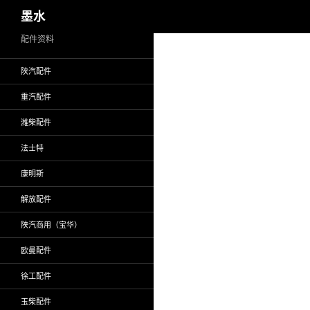
搜
墨水
索
跳
配件资料
至
陕汽配件
正
文
重汽配件
潍柴配件
法士特
康明斯
解放配件
陕汽商用（宝华）
欧曼配件
徐工配件
玉柴配件