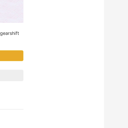
arshift