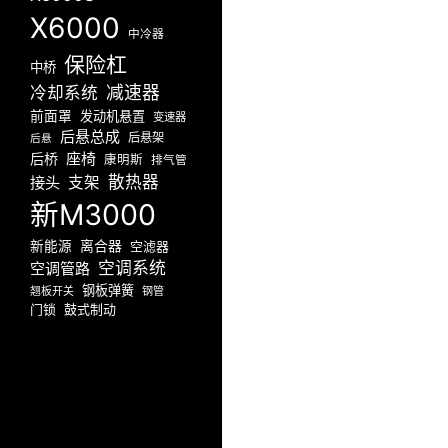
X6000
中冷器
保险杠
中桥
减速器
冷却系统
前面罩
发动机悬置
变速器
后悬总成
后悬架
后悬
座椅
后桥
康明斯
排气管
散热器
接头
支架
新M3000
新能源
离合器
空滤器
空调系统
空调管路
钢板弹簧
翘板开关
钢管
门锁
鼓式制动