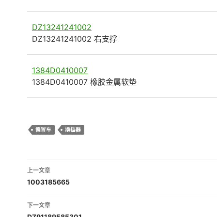
DZ13241241002
DZ13241241002 右支撑
1384D0410007
1384D0410007 橡胶金属软垫
偏置车
换挡器
文
上一文章
章
1003185665
导
下一文章
DZ91189585301