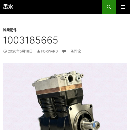
跳
搜
墨水
至
索
主菜单
正
文
潍柴配件
1003185665
2026年5月18日
FORWARD
一条评论