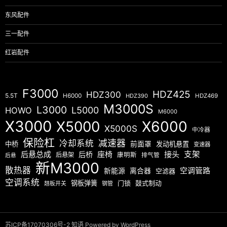
东风配件
三一配件
红岩配件
F3000
HDZ425
HDZ300
5.5T
H6000
HDZ390
HDZ469
M3000S
L3000
L5000
HOWO
M6000
X3000
X5000
X6000
X5000S
中冷器
保险杠
减速器
冷却系统
中桥
前面罩
发动机悬置
变速器
后悬总成
座椅
接头
支架
后桥
后悬架
康明斯
排气管
后悬
新M3000
散热器
空调管路
新能源
离合器
空滤器
空调系统
钢板弹簧
门锁
鼓式制动
翘板开关
钢管
苏ICP备17070306号-2
知语
Powered by WordPress