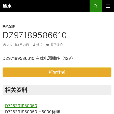
跳
搜
墨水
至
索
主菜单
正
文
陕汽配件
DZ97189586610
2020年4月21日
维拉
留下评论
DZ97189586610 车载电源插座（12V）
打赏作者
相关资料
DZ16231950050
DZ16231950050 H6000标牌