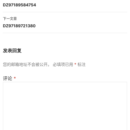
章
DZ97189584754
导
下一文章
航
DZ97189721380
发表回复
您的邮箱地址不会被公开。
必填项已用
*
标注
评论
*