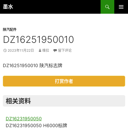
跳
搜
墨水
至
索
主菜单
正
文
陕汽配件
DZ16251950010
2023年11月22日
维拉
留下评论
DZ16251950010 陕汽标志牌
打赏作者
相关资料
DZ16231950050
DZ16231950050 H6000标牌