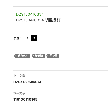
DZ9100410334
DZ9100410334 调整螺钉
页面：
1
2
动力电池
新能源
防护罩
文
上一文章
章
DZ9X189585974
导
下一文章
航
116100110165