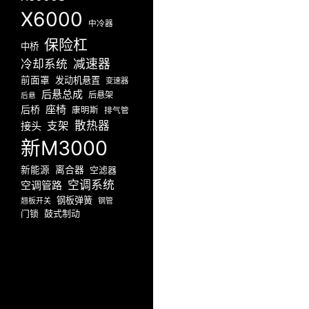
X6000
中冷器
保险杠
中桥
减速器
冷却系统
前面罩
发动机悬置
变速器
后悬总成
后悬架
后悬
座椅
后桥
康明斯
排气管
散热器
接头
支架
新M3000
新能源
离合器
空滤器
空调系统
空调管路
钢板弹簧
翘板开关
钢管
门锁
鼓式制动