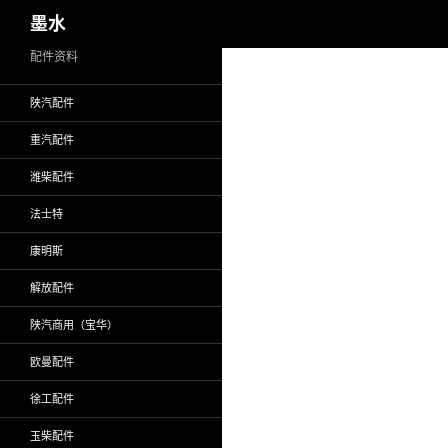
搜
墨水
索
跳
配件资料
至
陕汽配件
正
文
重汽配件
潍柴配件
法士特
康明斯
解放配件
陕汽商用（宝华）
欧曼配件
徐工配件
玉柴配件