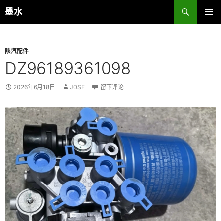
跳
搜
墨水
至
索
主菜单
正
文
陕汽配件
DZ96189361098
2026年6月18日
JOSE
留下评论