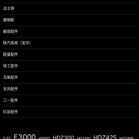
法士特
康明斯
解放配件
陕汽商用（宝华）
欧曼配件
徐工配件
玉柴配件
东风配件
三一配件
红岩配件
F3000
HDZ425
HDZ300
5.5T
H6000
HDZ390
HDZ469