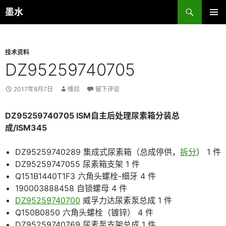
跳
搜
墨水
至
索
主菜单
正
文
技术资料
DZ95259740705
2017年8月7日
维拉
留下评论
DZ95259740705 ISM自主后处理尿素箱分装总
成/ISM345
DZ95259740289 集成式尿素箱（总成停供，
拆分
） 1 件
DZ95259747055 尿素箱支架 1 件
Q151B1440T1F3 六角头螺栓-细牙 4 件
190003888458 自锁螺母 4 件
DZ95259740700
威孚力达尿素泵总成 1 件
Q150B0850 六角头螺栓（镀锌） 4 件
DZ95259740769 尿素泵支架总成 1 件