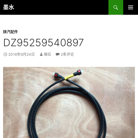
跳
搜
墨水
至
索
主菜单
正
文
陕汽配件
DZ95259540897
2016年9月24日
维拉
2条评论