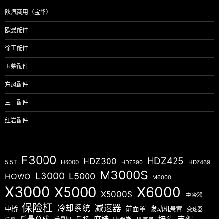
陕汽商用（宝华）
欧曼配件
徐工配件
玉柴配件
东风配件
三一配件
红岩配件
F3000
HDZ425
HDZ300
5.5T
H6000
HDZ390
HDZ469
M3000S
L3000
L5000
HOWO
M6000
X3000
X5000
X6000
X5000S
中冷器
保险杠
减速器
冷却系统
中桥
前面罩
发动机悬置
变速器
后悬总成
座椅
接头
支架
后桥