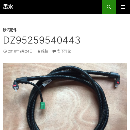
跳
搜
墨水
至
索
主菜单
正
文
陕汽配件
DZ95259540443
2016年9月24日
维拉
留下评论