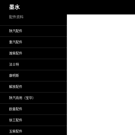
搜
墨水
索
跳
配件资料
至
陕汽配件
正
文
重汽配件
潍柴配件
法士特
康明斯
解放配件
陕汽商用（宝华）
欧曼配件
徐工配件
玉柴配件