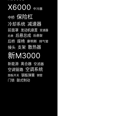
X6000
中冷器
保险杠
中桥
减速器
冷却系统
前面罩
发动机悬置
变速器
后悬总成
后悬架
后悬
座椅
后桥
康明斯
排气管
散热器
接头
支架
新M3000
新能源
离合器
空滤器
空调系统
空调管路
钢板弹簧
翘板开关
钢管
门锁
鼓式制动