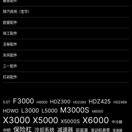
解放配件
陕汽商用（宝华）
欧曼配件
徐工配件
玉柴配件
东风配件
三一配件
红岩配件
F3000
HDZ425
HDZ300
5.5T
H6000
HDZ390
HDZ469
M3000S
L3000
L5000
HOWO
M6000
X3000
X5000
X6000
X5000S
中冷器
保险杠
减速器
冷却系统
中桥
前面罩
发动机悬置
变速器