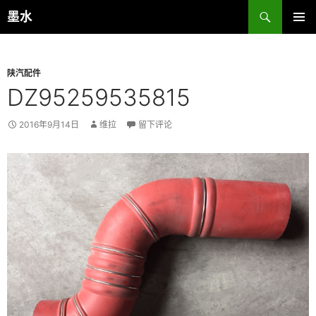
跳
搜
墨水
至
索
主菜单
正
文
陕汽配件
DZ95259535815
2016年9月14日
维拉
留下评论