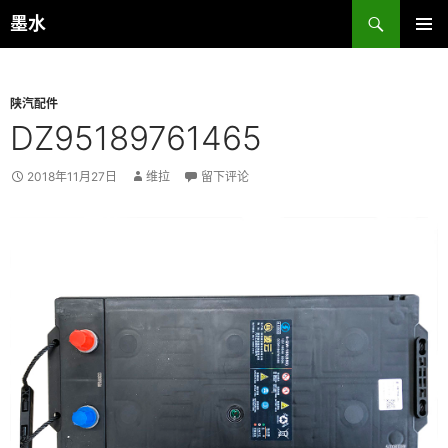
跳
搜
墨水
至
索
主菜单
正
文
陕汽配件
DZ95189761465
2018年11月27日
维拉
留下评论