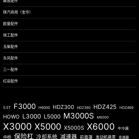
解放配件
陕汽商用（宝华）
欧曼配件
徐工配件
玉柴配件
东风配件
三一配件
红岩配件
F3000
HDZ425
HDZ300
5.5T
H6000
HDZ390
HDZ469
M3000S
L3000
L5000
HOWO
M6000
X3000
X5000
X6000
X5000S
中冷器
保险杠
减速器
冷却系统
中桥
前面罩
发动机悬置
变速器