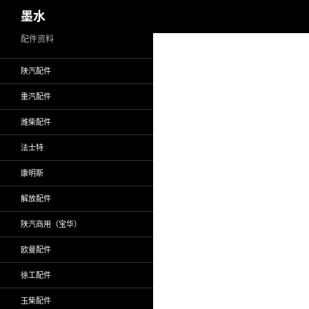
搜
墨水
索
跳
配件资料
至
陕汽配件
正
文
重汽配件
潍柴配件
法士特
康明斯
解放配件
陕汽商用（宝华）
欧曼配件
徐工配件
玉柴配件