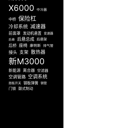
X6000
中冷器
保险杠
中桥
减速器
冷却系统
前面罩
发动机悬置
变速器
后悬总成
后悬架
后悬
座椅
后桥
康明斯
排气管
散热器
接头
支架
新M3000
新能源
离合器
空滤器
空调系统
空调管路
钢板弹簧
翘板开关
钢管
门锁
鼓式制动