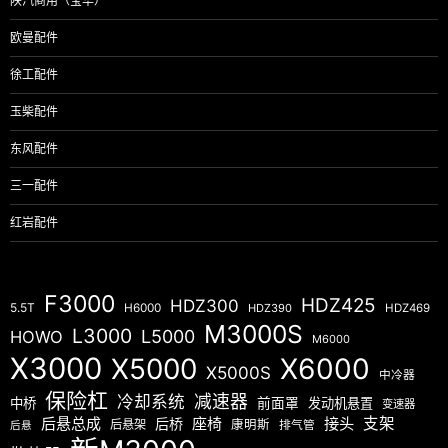
陕汽商用（宝华）
欧曼配件
徐工配件
玉柴配件
东风配件
三一配件
红岩配件
F3000
HDZ425
HDZ300
5.5T
H6000
HDZ390
HDZ469
M3000S
L3000
L5000
HOWO
M6000
X3000
X5000
X6000
X5000S
中冷器
保险杠
减速器
冷却系统
中桥
前面罩
发动机悬置
变速器
后悬总成
座椅
接头
支架
后桥
后悬架
康明斯
排气管
后悬