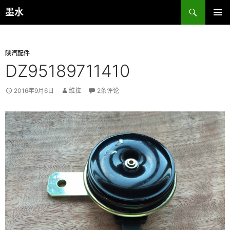
跳
搜
墨水
至
索
主菜单
正
文
陕汽配件
DZ95189711410
2016年9月6日
维拉
2条评论