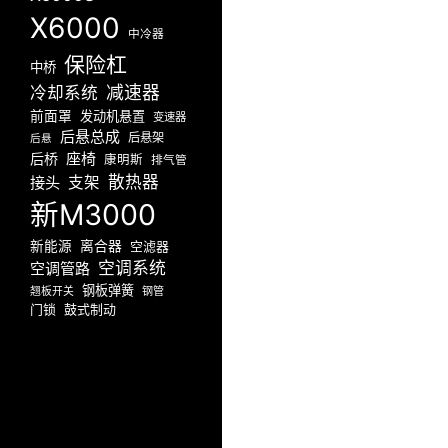
X6000
中冷器
保险杠
中桥
减速器
冷却系统
前面罩
发动机悬置
变速器
后悬总成
后悬架
后悬
座椅
后桥
康明斯
排气管
散热器
接头
支架
新M3000
新能源
离合器
空滤器
空调系统
空调管路
钢板弹簧
翘板开关
钢管
门锁
鼓式制动