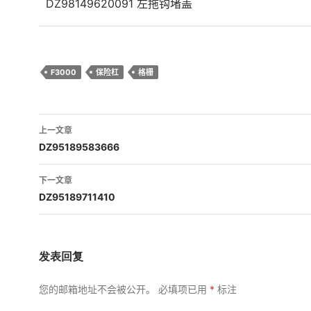
DZ98149620091 左拖钩堵盖
F3000
保险杠
格栅
文
上一文章
章
DZ95189583666
导
下一文章
航
DZ95189711410
发表回复
您的邮箱地址不会被公开。
必填项已用
*
标注