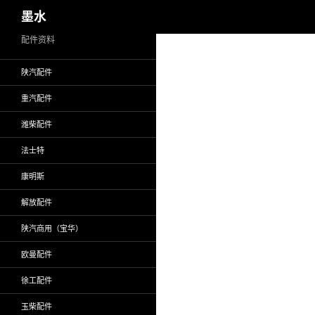
搜
墨水
索
跳
配件资料
至
陕汽配件
正
文
重汽配件
潍柴配件
法士特
康明斯
解放配件
陕汽商用（宝华）
欧曼配件
徐工配件
玉柴配件