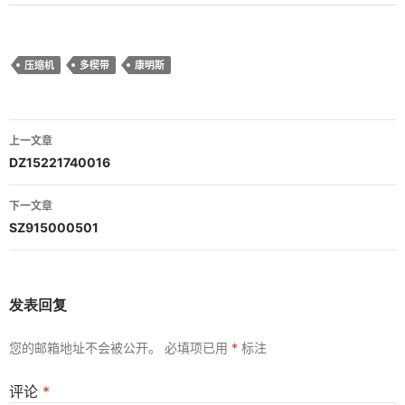
压缩机
多楔带
康明斯
文
上一文章
章
DZ15221740016
导
下一文章
航
SZ915000501
发表回复
您的邮箱地址不会被公开。
必填项已用
*
标注
评论
*