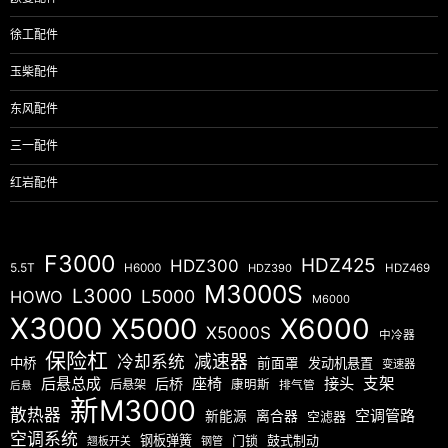
徐工配件
玉柴配件
东风配件
三一配件
红岩配件
F3000
HDZ425
HDZ300
5.5T
H6000
HDZ390
HDZ469
M3000S
L3000
L5000
HOWO
M6000
X3000
X5000
X6000
X5000S
中冷器
保险杠
减速器
冷却系统
中桥
前面罩
发动机悬置
变速器
后悬总成
座椅
接头
支架
后桥
后悬架
康明斯
排气管
后悬
新M3000
散热器
空调管路
新能源
离合器
空滤器
空调系统
钢板弹簧
门锁
鼓式制动
翘板开关
钢管