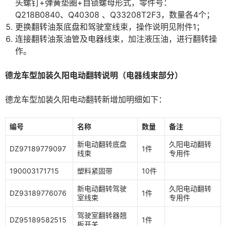
头螺钉+弹簧垫圈+自锁螺母形式，零件号：
Q218B0840、Q40308 、Q33208T2F3，数量各4个；
更换翻转油泵底盘和驾驶室线束，操作说明见附件1；
连接翻转油泵油管及电器线束，加注液压油，进行翻转操
作。
德龙车型加装久阳电动翻转说明（电器线束部分）
德龙车型加装久阳电动翻转新增加明细如下：
编号
名称
数量
备注
新电动翻转底盘
久阳电动翻转
DZ97189779097
1件
线束
专用件
190003171715
塑料紧固带
10件
新电动翻转驾驶
久阳电动翻转
DZ93189776076
1件
室线束
专用件
驾驶室翻转器翘
DZ95189582515
1件
板开关