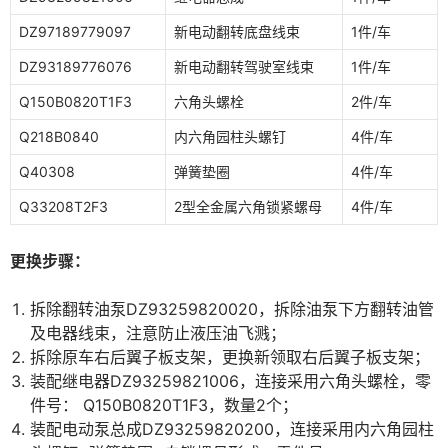
DZ97189779097
新电动翻转底盘线束
1件/车
DZ93189776076
新电动翻转驾驶室线束
1件/车
Q150B0820T1F3
六角头螺栓
2件/车
Q218B0840
内六角园柱头螺钉
4件/车
Q40308
弹簧垫圈
4件/车
Q33208T2F3
2型全金属六角锁紧螺母
4件/车
更换步骤：
拆除翻转油泵DZ93259820020，拆除油泵下方翻转油管
及电器线束，注意防止液压油飞溅；
拆除原车右后翼子板支架，更换新领取右后翼子板支架；
装配继电器DZ93259821006，连接采用六角头螺栓，零
件号： Q150B0820T1F3，数量2个；
装配电动泵总成DZ93259820200，连接采用内六角园柱