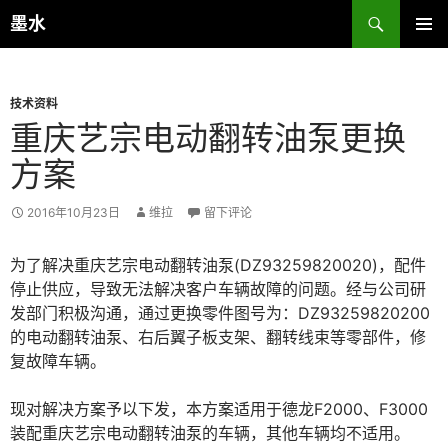
跳
搜
墨水
至
索
主菜单
正
文
技术资料
重庆艺宗电动翻转油泵更换
方案
2016年10月23日
维拉
留下评论
为了解决重庆艺宗电动翻转油泵(DZ93259820020)，配件
停止供应，导致无法解决客户车辆故障的问题。经与公司研
发部门积极沟通，通过更换零件图号为：DZ93259820200
的电动翻转油泵、右后翼子板支架、翻转线束等零部件，修
复故障车辆。
现对解决方案予以下发，本方案适用于德龙F2000、F3000
装配重庆艺宗电动翻转油泵的车辆，其他车辆均不适用。