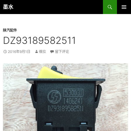
跳
搜
墨水
至
索
主菜单
正
文
陕汽配件
DZ93189582511
2016年9月1日
维拉
留下评论