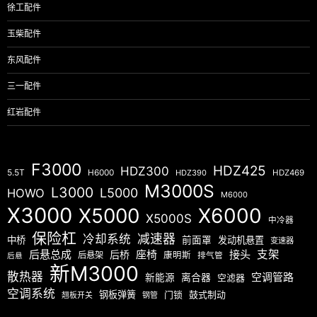
徐工配件
玉柴配件
东风配件
三一配件
红岩配件
F3000
HDZ425
HDZ300
5.5T
H6000
HDZ390
HDZ469
M3000S
L3000
L5000
HOWO
M6000
X3000
X5000
X6000
X5000S
中冷器
保险杠
减速器
冷却系统
中桥
前面罩
发动机悬置
变速器
后悬总成
座椅
接头
支架
后桥
后悬架
康明斯
排气管
后悬
新M3000
散热器
空调管路
新能源
离合器
空滤器
空调系统
钢板弹簧
门锁
鼓式制动
翘板开关
钢管