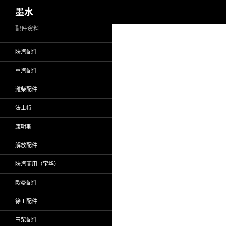
搜
墨水
索
跳
配件资料
至
陕汽配件
正
文
重汽配件
潍柴配件
法士特
康明斯
解放配件
陕汽商用（宝华）
欧曼配件
徐工配件
玉柴配件