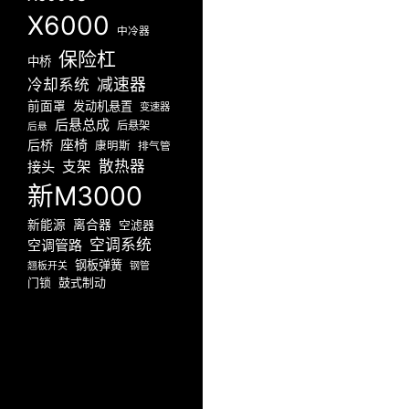
X6000
中冷器
保险杠
中桥
减速器
冷却系统
前面罩
发动机悬置
变速器
后悬总成
后悬架
后悬
座椅
后桥
康明斯
排气管
散热器
接头
支架
新M3000
新能源
离合器
空滤器
空调系统
空调管路
钢板弹簧
翘板开关
钢管
门锁
鼓式制动