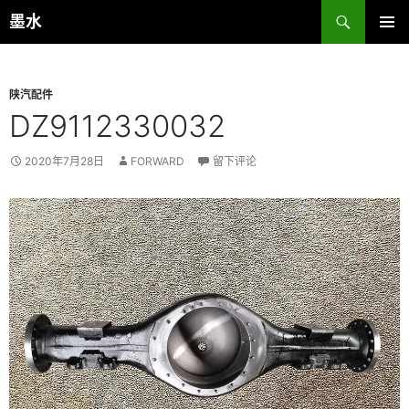
跳
搜
墨水
至
索
主菜单
正
文
陕汽配件
DZ9112330032
2020年7月28日
FORWARD
留下评论