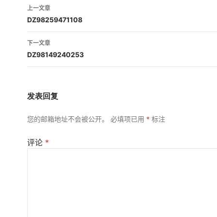
文
上一文章
章
DZ98259471108
导
下一文章
航
DZ98149240253
发表回复
您的邮箱地址不会被公开。
必填项已用
*
标注
评论
*