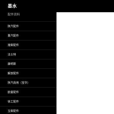
搜
墨水
索
跳
配件资料
至
陕汽配件
正
文
重汽配件
潍柴配件
法士特
康明斯
解放配件
陕汽商用（宝华）
欧曼配件
徐工配件
玉柴配件