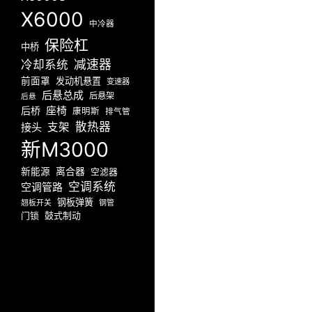
X6000
中冷器
保险杠
中桥
减速器
冷却系统
前面罩
发动机悬置
变速器
后悬总成
后悬架
后悬
座椅
后桥
康明斯
排气管
散热器
接头
支架
新M3000
新能源
离合器
空滤器
空调系统
空调管路
钢板弹簧
翘板开关
钢管
门锁
鼓式制动