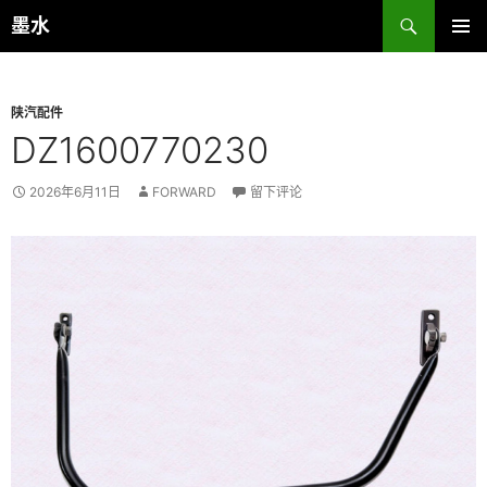
跳
搜
墨水
至
索
主菜单
正
文
陕汽配件
DZ1600770230
2026年6月11日
FORWARD
留下评论