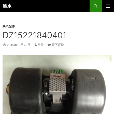
跳
搜
墨水
至
索
主菜单
正
文
陕汽配件
DZ15221840401
2015年10月28日
维拉
留下评论