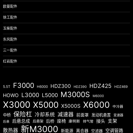
欧曼配件
徐工配件
玉柴配件
东风配件
三一配件
红岩配件
F3000
HDZ425
HDZ300
5.5T
H6000
HDZ390
HDZ469
M3000S
L3000
L5000
HOWO
M6000
X3000
X5000
X6000
X5000S
中冷器
保险杠
减速器
冷却系统
中桥
前面罩
发动机悬置
变速器
后悬总成
座椅
接头
支架
后桥
后悬架
康明斯
排气管
后悬
新M3000
散热器
空调管路
新能源
离合器
空滤器