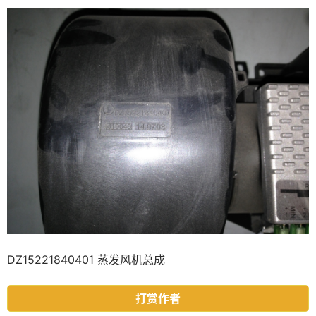
DZ15221840401 蒸发风机总成
打赏作者