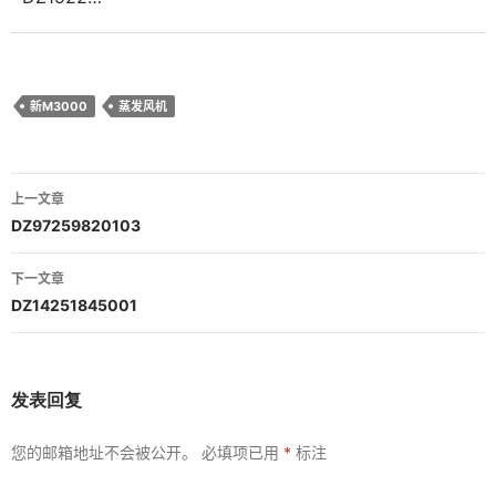
新M3000
蒸发风机
文
上一文章
章
DZ97259820103
导
下一文章
航
DZ14251845001
发表回复
您的邮箱地址不会被公开。
必填项已用
*
标注