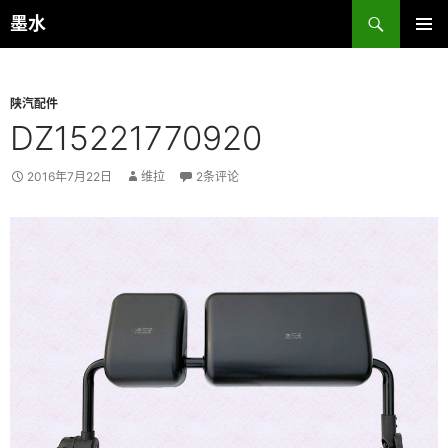
跳
搜
墨水
至
索
主菜单
正
文
陕汽配件
DZ15221770920
2016年7月22日
维拉
2条评论