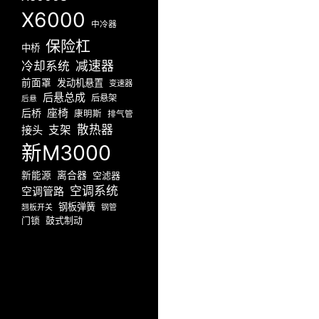
X6000
中冷器
保险杠
中桥
减速器
冷却系统
前面罩
发动机悬置
变速器
后悬总成
后悬架
后悬
座椅
后桥
康明斯
排气管
散热器
接头
支架
新M3000
新能源
离合器
空滤器
空调系统
空调管路
钢板弹簧
翘板开关
钢管
门锁
鼓式制动