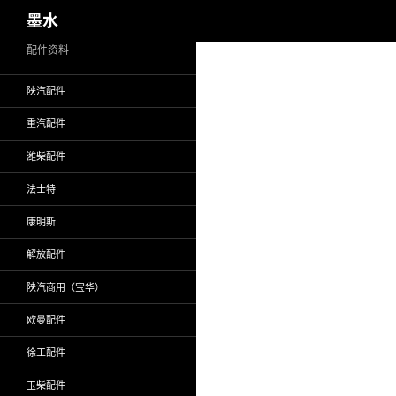
搜
墨水
索
跳
配件资料
至
陕汽配件
正
文
重汽配件
潍柴配件
法士特
康明斯
解放配件
陕汽商用（宝华）
欧曼配件
徐工配件
玉柴配件