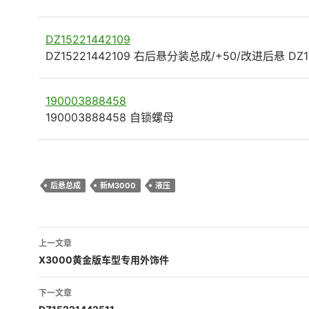
DZ15221442109
DZ15221442109 右后悬分装总成/+50/改进后悬 DZ1
190003888458
190003888458 自锁螺母
后悬总成
新M3000
液压
文
上一文章
章
X3000黄金版车型专用外饰件
导
下一文章