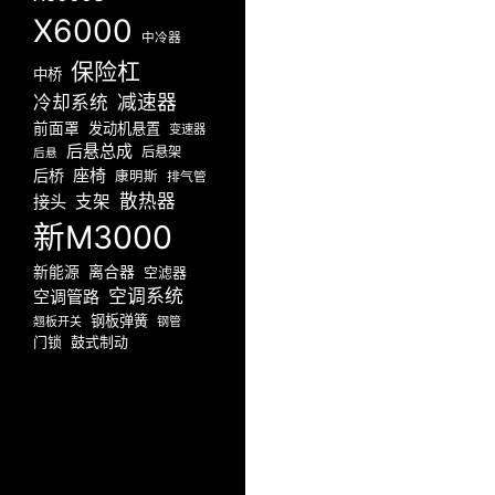
X6000
中冷器
保险杠
中桥
减速器
冷却系统
前面罩
发动机悬置
变速器
后悬总成
后悬架
后悬
座椅
后桥
康明斯
排气管
散热器
接头
支架
新M3000
新能源
离合器
空滤器
空调系统
空调管路
钢板弹簧
翘板开关
钢管
门锁
鼓式制动