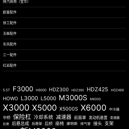
陕汽商用（宝华）
欧曼配件
徐工配件
玉柴配件
东风配件
三一配件
红岩配件
F3000
HDZ425
HDZ300
5.5T
H6000
HDZ390
HDZ469
M3000S
L3000
L5000
HOWO
M6000
X3000
X5000
X6000
X5000S
中冷器
保险杠
减速器
冷却系统
中桥
前面罩
发动机悬置
变速器
后悬总成
座椅
接头
支架
后桥
后悬架
康明斯
排气管
后悬