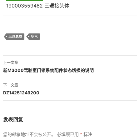
190003559482 三通接头体
后悬总成
空气
文
上一文章
章
新M3000驾驶室门锁系统配件状态切换的说明
导
下一文章
航
DZ14251249200
发表回复
您的邮箱地址不会被公开。
必填项已用
*
标注