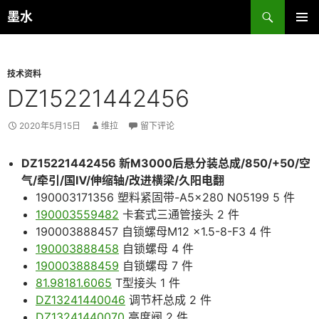
跳
搜
墨水
至
索
主菜单
正
文
技术资料
DZ15221442456
2020年5月15日
维拉
留下评论
DZ15221442456 新M3000后悬分装总成/850/+50/空
气/牵引/国Ⅳ/伸缩轴/改进横梁/久阳电翻
190003171356 塑料紧固带-A5×280 N05199 5 件
190003559482
卡套式三通管接头 2 件
190003888457 自锁螺母M12 ×1.5-8-F3 4 件
190003888458
自锁螺母 4 件
190003888459
自锁螺母 7 件
81.98181.6065
T型接头 1 件
DZ13241440046
调节杆总成 2 件
DZ13241440070
高度阀 2 件