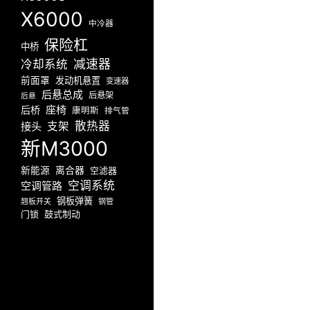
X6000
中冷器
保险杠
中桥
减速器
冷却系统
前面罩
发动机悬置
变速器
后悬总成
后悬架
后悬
座椅
后桥
康明斯
排气管
散热器
接头
支架
新M3000
新能源
离合器
空滤器
空调系统
空调管路
钢板弹簧
翘板开关
钢管
门锁
鼓式制动