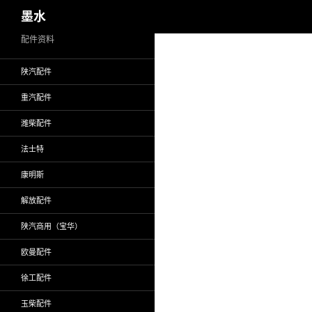
搜
墨水
索
跳
配件资料
至
陕汽配件
正
文
重汽配件
潍柴配件
法士特
康明斯
解放配件
陕汽商用（宝华）
欧曼配件
徐工配件
玉柴配件