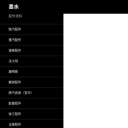
搜
墨水
索
跳
配件资料
至
陕汽配件
正
文
重汽配件
潍柴配件
法士特
康明斯
解放配件
陕汽商用（宝华）
欧曼配件
徐工配件
玉柴配件