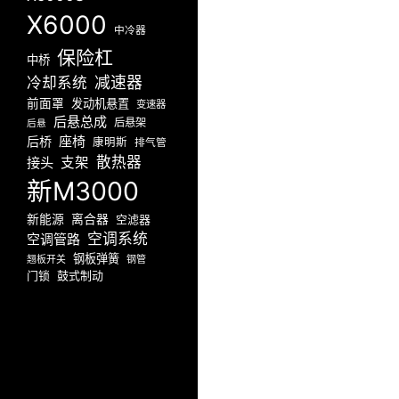
X6000
中冷器
保险杠
中桥
减速器
冷却系统
前面罩
发动机悬置
变速器
后悬总成
后悬架
后悬
座椅
后桥
康明斯
排气管
散热器
接头
支架
新M3000
新能源
离合器
空滤器
空调系统
空调管路
钢板弹簧
翘板开关
钢管
门锁
鼓式制动