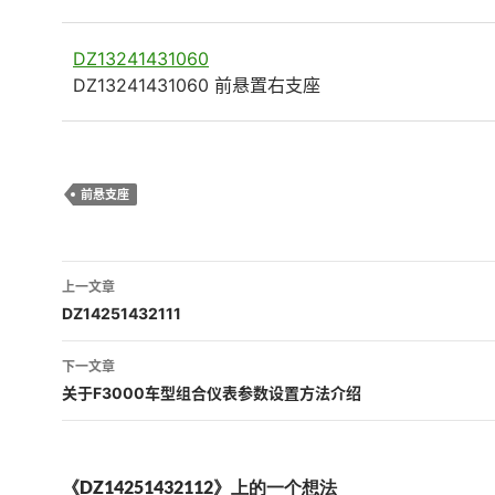
DZ13241431060
DZ13241431060 前悬置右支座
前悬支座
文
上一文章
章
DZ14251432111
导
下一文章
航
关于F3000车型组合仪表参数设置方法介绍
《DZ14251432112》上的一个想法