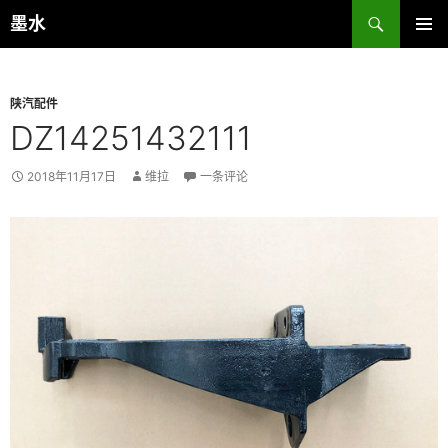
跳
搜
墨水
至
索
主菜单
正
文
陕汽配件
DZ14251432111
2018年11月17日
维拉
一条评论