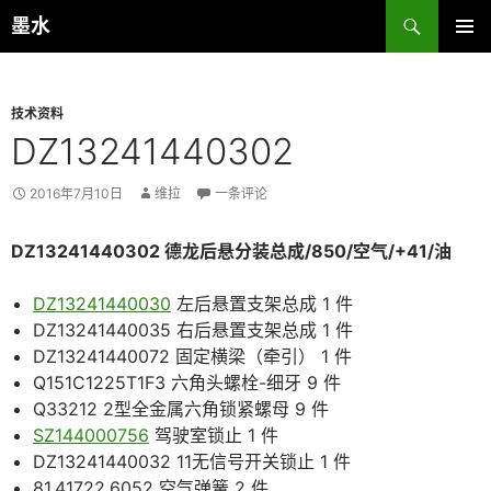
跳
搜
墨水
至
索
主菜单
正
文
技术资料
DZ13241440302
2016年7月10日
维拉
一条评论
DZ13241440302 德龙后悬分装总成/850/空气/+41/油
DZ13241440030
左后悬置支架总成 1 件
DZ13241440035 右后悬置支架总成 1 件
DZ13241440072 固定横梁（牵引） 1 件
Q151C1225T1F3 六角头螺栓-细牙 9 件
Q33212 2型全金属六角锁紧螺母 9 件
SZ144000756
驾驶室锁止 1 件
DZ13241440032 11无信号开关锁止 1 件
81.41722.6052 空气弹簧 2 件