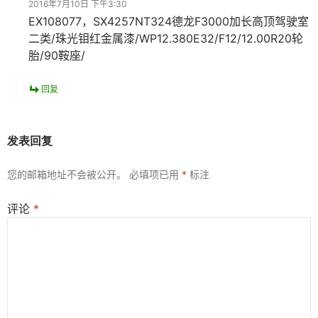
2016年7月10日 下午3:30
EX108077，SX4257NT324德龙F3000加长高顶驾驶室
二类/珠光钼红金属漆/WP12.380E32/F12/12.00R20轮
胎/90鞍座/
回复
发表回复
您的邮箱地址不会被公开。
必填项已用
*
标注
评论
*