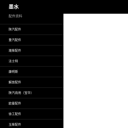
搜
墨水
索
跳
配件资料
至
陕汽配件
正
文
重汽配件
潍柴配件
法士特
康明斯
解放配件
陕汽商用（宝华）
欧曼配件
徐工配件
玉柴配件