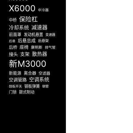
X6000
中冷器
保险杠
中桥
减速器
冷却系统
前面罩
发动机悬置
变速器
后悬总成
后悬架
后悬
座椅
后桥
康明斯
排气管
散热器
接头
支架
新M3000
新能源
离合器
空滤器
空调系统
空调管路
钢板弹簧
翘板开关
钢管
门锁
鼓式制动