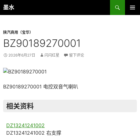
跳
搜
墨水
至
索
主菜单
正
文
陕汽商用（宝华）
BZ90189270001
2026年6月27日
闪闪红星
留下评论
BZ90189270001 电控双音气喇叭
相关资料
DZ13241241002
DZ13241241002 右支撑